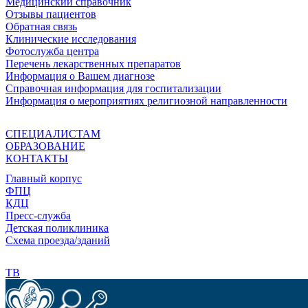
Медицинский справочник
Отзывы пациентов
Обратная связь
Клинические исследования
Фотослужба центра
Перечень лекарственных препаратов
Информация о Вашем диагнозе
Справочная информация для госпитализации
Информация о мероприятиях религиозной направленности
СПЕЦИАЛИСТАМ
ОБРАЗОВАНИЕ
КОНТАКТЫ
Главный корпус
ФПЦ
КДЦ
Пресс-служба
Детская поликлиника
Схема проезда/зданий
ТВ