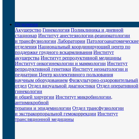
Отделения
Акушерство
Гинекология
Поликлиника и дневной
стационар
Институт анестезиологии-реаниматологии
и трансфузиологии
Лаборатории
Патологоанатомические
отделения
Национальный координирующий центр по
поддержке грудного вскармливания
Институт
акушерства
Институт репродуктивной медицины
Институт онкогинекологии и маммологии
Институт
репродуктивной генетики
Институт неонатологии и
педиатрии
Центр коллективного пользования
научным оборудованием
Физкультурно-оздоровительный
отдел
Отдел визуальной диагностики
Отдел оперативной
гинекологии
и общей хирургии
Институт микробиологии,
антимикробной
терапии и эпидемиологии
Отдел трансфузиологии
и экстракорпоральной гемокоррекции
Институт
трансляционной медицины