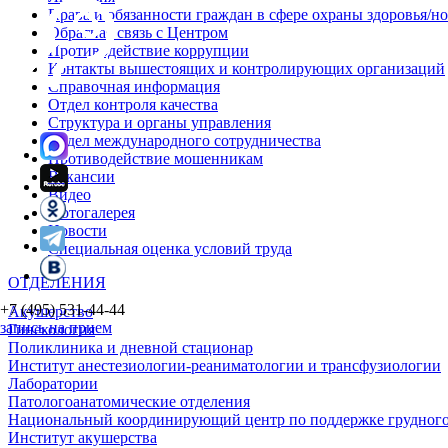
Права и обязанности граждан в сфере охраны здоровья/
Обратная связь с Центром
Противодействие коррупции
Контакты вышестоящих и контролирующих организаций
Справочная информация
Отдел контроля качества
Структура и органы управления
Отдел международного сотрудничества
Противодействие мошенникам
Вакансии
Видео
Фотогалерея
Новости
Специальная оценка условий труда
ОТДЕЛЕНИЯ
+7 (495) 531-44-44
Акушерство
запись на прием
Гинекология
Поликлиника и дневной стационар
Институт анестезиологии-реаниматологии и трансфузиологии
Лаборатории
Патологоанатомические отделения
Национальный координирующий центр по поддержке грудного
Институт акушерства