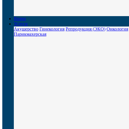
Врачи
Услуги
Акушерство
Гинекология
Репродукция (
ЭКО
)
Онкология
Парикмахерская