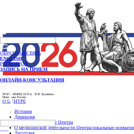
ОБРАТНАЯ СВЯЗЬ
ENGLISH
РЕГИОНАМ
ЗАПИСЬ НА ПРИЕМ
ОНЛАЙН-КОНСУЛЬТАЦИЯ
ФГБУ «НМИЦ АГП им. В.И. Кулакова»
Минздрава России
О ЦЕНТРЕ
История
Дирекция
Реквизиты и данные Центра
О медицинской деятельности Центра/локальные нормати
РЕГ
Лицензия