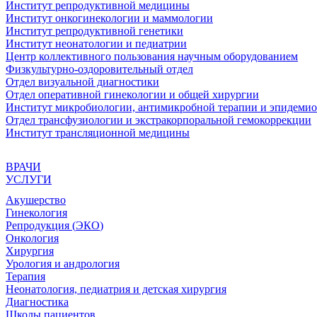
Институт репродуктивной медицины
Институт онкогинекологии и маммологии
Институт репродуктивной генетики
Институт неонатологии и педиатрии
Центр коллективного пользования научным оборудованием
Физкультурно-оздоровительный отдел
Отдел визуальной диагностики
Отдел оперативной гинекологии и общей хирургии
Институт микробиологии, антимикробной терапии и эпидеми
Отдел трансфузиологии и экстракорпоральной гемокоррекции
Институт трансляционной медицины
ВРАЧИ
УСЛУГИ
Акушерство
Гинекология
Репродукция (
ЭКО
)
Онкология
Хирургия
Урология и андрология
Терапия
Неонатология, педиатрия и детская хирургия
Диагностика
Школы пациентов