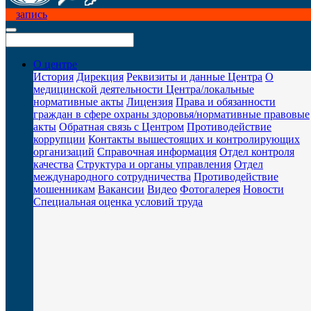
запись
О центре
История
Дирекция
Реквизиты и данные Центра
О
медицинской деятельности Центра/локальные
нормативные акты
Лицензия
Права и обязанности
граждан в сфере охраны здоровья/нормативные правовые
акты
Обратная связь с Центром
Противодействие
коррупции
Контакты вышестоящих и контролирующих
организаций
Справочная информация
Отдел контроля
качества
Структура и органы управления
Отдел
международного сотрудничества
Противодействие
мошенникам
Вакансии
Видео
Фотогалерея
Новости
Специальная оценка условий труда